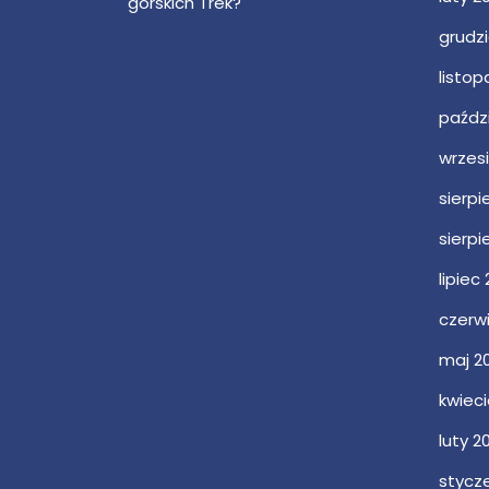
górskich Trek?
grudz
listo
paździ
wrzes
sierpi
sierpi
lipiec
czerw
maj 2
kwiec
luty 2
stycz