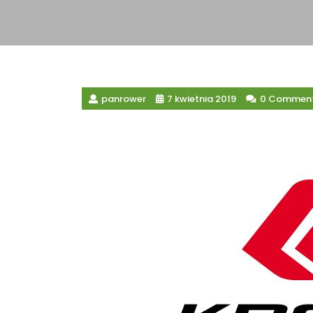
panrower
7 kwietnia 2019
0 Commen