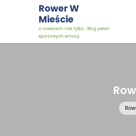
Skip
Rower W
to
content
Mieście
o rowerach i nie tylko… Blog pełen
sportowych emocji
Row
Row