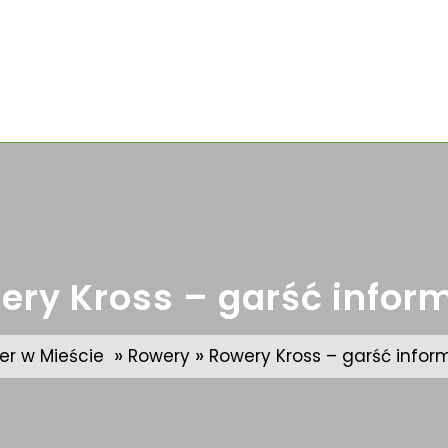
ery Kross – garść inform
»
»
er w Mieście
Rowery
Rowery Kross – garść infor