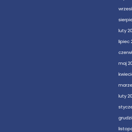
wrzes
sierpi
luty 2
lipiec
czerw
maj 2
kwieci
marze
luty 2
stycz
grudz
listop