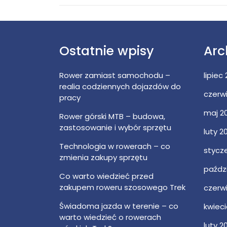
Post
wpisu
Ostatnie wpisy
Arc
Rower zamiast samochodu –
lipiec
realia codziennych dojazdów do
czerw
pracy
maj 2
Rower górski MTB – budowa,
zastosowanie i wybór sprzętu
luty 2
Technologia w rowerach – co
stycz
zmienia zakupy sprzętu
paździ
Co warto wiedzieć przed
zakupem roweru szosowego Trek
czerw
Świadoma jazda w terenie – co
kwiec
warto wiedzieć o rowerach
luty 2